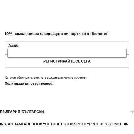
10% намаление за следващата ви поръчка от бюлетин
Имейл
РЕГИСТРИРАЙТЕ СЕ СЕГА
Като се абонирате, вие потвърждавате, че сте прочели
Политиката за поверителност
.
БЪЛГАРИЯ
·
БЪЛГАРСКИ
INSTAGRAM
FACEBOOK
YOUTUBE
TIKTOK
SPOTIFY
PINTEREST
X
LINKEDIN