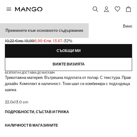
Изберете цвят
Вино
Преминете към основното съдържание
ШАЛ С ТЕКСТУРА
10,22 €
лв. 19,99
6,99 €
лв. 13,67
-32%
Задраскана първоначална цена [10,22 € лв. 19,99]
Текуща цена [6,99 € лв. 13,67]
СЪОБЩИ МИ
ВИЖТЕ ВИЗИЯТА
БЕЗПЛАТНА ДОСТАВКА ДО МАГАЗИН
Трикотажна материя. Вътрешна подплата от полар. С текстура. Прав
дизайн. Комплект в наличност. Този шал се комбинира с подходяща
шапка
22.0x13.0 cm
ПОДРОБНОСТИ, СЪСТАВ И ГРИЖА
НАЛИЧНОСТ В МАГАЗИНИТЕ