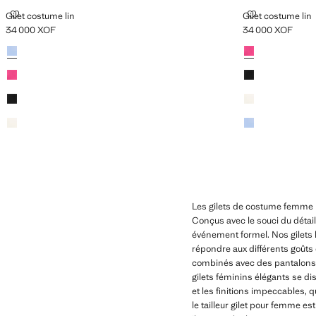
GILET COSTUME LIN
GILET COSTUM
Gilet costume lin
Gilet costume lin
34 000 XOF
34 000 XOF
Prix actuel [34 000 XOF ]
Prix actuel [34 0
Couleurs
Couleurs
Les gilets de costume femme M
Conçus avec le souci du détail 
événement formel. Nos gilets 
répondre aux différents goûts 
combinés avec des pantalons h
gilets féminins élégants se di
et les finitions impeccables,
le tailleur gilet pour femme e