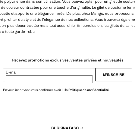
e polyvalence dans son utilisation. Vous pouvez opter pour un gilet de cost
let de couleur contrastée pour une touche d'originalité. Le gilet de costume fe
ouette et apporte une élégance innée. De plus, chez Mango, nous proposons de
 profiter du style et de l'élégance de nos collections. Vous trouverez égaleme
ion plus décontractée mais tout aussi chic. En conclusion, les gilets de tai
à toute garde-robe.
Recevez promotions exclusives, ventes privées et nouveautés
E-mail
M’INSCRIRE
En vous inscrivant, vous confirmez avoir lu la
Politique de confidentialité
.
BURKINA FASO