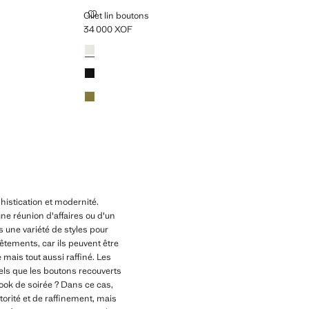
GILET LIN BOUTONS
Gilet lin boutons
34 000 XOF
Prix actuel [34 000 XOF ]
Couleurs
histication et modernité.
une réunion d'affaires ou d'un
 une variété de styles pour
êtements, car ils peuvent être
ais tout aussi raffiné. Les
tels que les boutons recouverts
ook de soirée ? Dans ce cas,
orité et de raffinement, mais