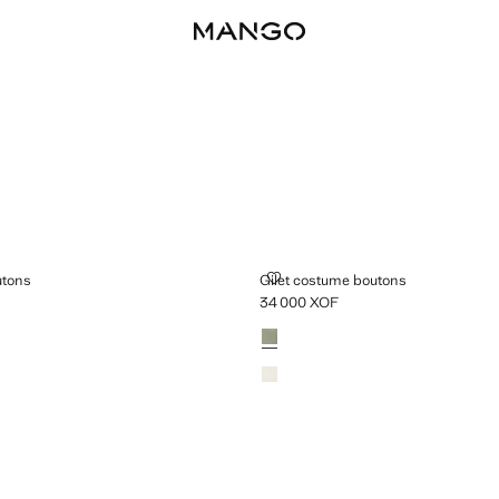
ME BOUTONS
GILET COSTUME BOUTONS
utons
Gilet costume boutons
34 000 XOF
00 XOF ]
Prix actuel [34 000 XOF ]
Couleurs