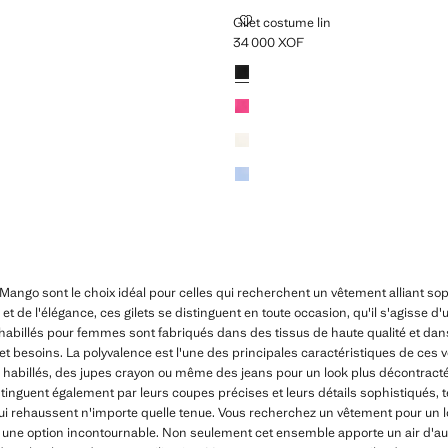
E LIN
GILET COSTUME LIN
Gilet costume lin
34 000 XOF
00 XOF ]
Prix actuel [34 000 XOF ]
Couleurs
ango sont le choix idéal pour celles qui recherchent un vêtement alliant sop
et de l'élégance, ces gilets se distinguent en toute occasion, qu'il s'agisse d'
habillés pour femmes sont fabriqués dans des tissus de haute qualité et dans
et besoins. La polyvalence est l'une des principales caractéristiques de ces v
abillés, des jupes crayon ou même des jeans pour un look plus décontracté m
stinguent également par leurs coupes précises et leurs détails sophistiqués, 
 qui rehaussent n'importe quelle tenue. Vous recherchez un vêtement pour un l
st une option incontournable. Non seulement cet ensemble apporte un air d'aut