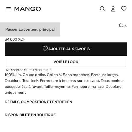
Choisissez une couleur
Couleur Fuchsia
Couleur Noir
Couleur Écru sélectionnée
Couleur Bleu ciel
Écru
Passer au contenu principal
GILET COSTUME LIN
34 000 XOF
Prix actuel [34 000 XOF ]
AJOUTER AUX FAVORIS
VOIR LE LOOK
LIVRAISON GRATUITE EN BOUTIQUE
100% Lin. Coupe droite. Col en V. Sans manches. Bretelles larges.
Doublure. Total look. Fermeture à boutons sur le devant. Deux poches
passepoilées à l’avant. Taille moyenne. Fermeture frontale. Doublure
uniquement
DÉTAILS, COMPOSITION ET ENTRETIEN
DISPONIBILITÉ EN BOUTIQUE