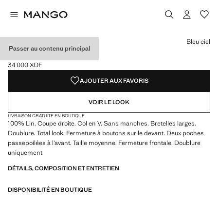
Choisissez une couleur
Couleur Fuchsia
Couleur Noir
Couleur Écru
Couleur Bleu ciel sélectionnée
Bleu ciel
Passer au contenu principal
GILET COSTUME LIN
34 000 XOF
Prix actuel [34 000 XOF ]
AJOUTER AUX FAVORIS
VOIR LE LOOK
LIVRAISON GRATUITE EN BOUTIQUE
100% Lin. Coupe droite. Col en V. Sans manches. Bretelles larges.
Doublure. Total look. Fermeture à boutons sur le devant. Deux poches
passepoilées à l’avant. Taille moyenne. Fermeture frontale. Doublure
uniquement
DÉTAILS, COMPOSITION ET ENTRETIEN
DISPONIBILITÉ EN BOUTIQUE