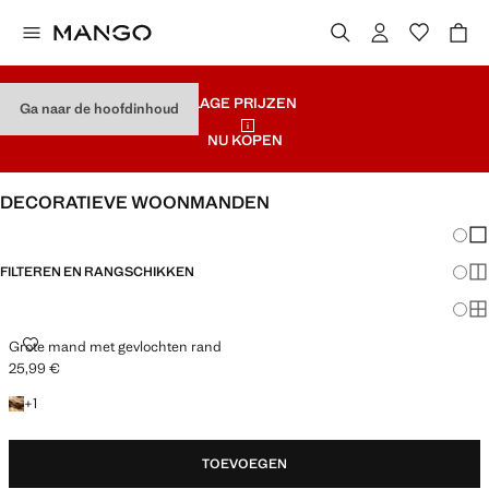
LAGE PRIJZEN
Ga naar de hoofdinhoud
NU KOPEN
DECORATIEVE WOONMANDEN
Veran
En
FILTEREN EN RANGSCHIKKEN
Me
Ma
GROTE MAND MET GEVLOCHTEN RAND
Grote mand met gevlochten rand
25,99 €
Huidige prijs [25,99 € ]
+ 1 kleur
+
1
TOEVOEGEN