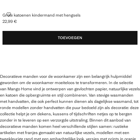
GROTE KATOENEN KINDERMAND MET HENGSELS
Grote katoenen kindermand met hengsels
22,99 €
Huidige prijs [22,99 € ]
TOEVOEGEN
Decoratieve manden voor de woonkamer zijn een belangrijk hulpmiddel
geworden om de woonkamer moeiteloos te transformeren. In de selectie
van Mango Home vind je ontwerpen van gevlochten papier, natuurlijke vezels
en katoen die opbergruimte en stijl combineren. Van stevige wasmanden
met handvatten, die ook perfect kunnen dienen als dagelijkse wasmand, tot
ronde modellen zonder handvatten die puur bedoeld zijn als decoratie: deze
collectie helpt je om dekens, kussens of tijdschriften netjes op te bergen
zonder in te leveren op een verzorgde uitstraling. Binnen dit aanbod van
decoratieve manden komen heel verschillende stijlen samen: rustieke
artikelen met franjes gemaakt van natuurlijke vezels, modellen met een
tweekleurige rand met een ambachtelijke look, versies met prints in oranje