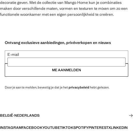
decoratie geven. Met de collectie van Mango Home kun je combinaties
maken door verschillende maten, vormen en texturen te mixen om zo een
functionele woonkamer met een eigen persoonlijkheid te creëren.
Ontvang exclusieve aanbiedingen, privéverkopen en nieuws
E-mail
ME AANMELDEN
Door je aan te melden, bevestig je dat je het
privacybeleid
hebt gelezen.
BELGIË
·
NEDERLANDS
INSTAGRAM
FACEBOOK
YOUTUBE
TIKTOK
SPOTIFY
PINTEREST
X
LINKEDIN