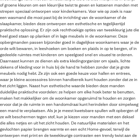
of groene kleuren om een kleurrijke twist te geven en katoenen manden met
strepen speciaal ontworpen voor kinderkamers. Voor wie op zoek is naar
een wasmand die mooi past bij de inrichting van de woonkamer of de
slaapkamer, bieden deze ontwerpen een esthetische en tegelijkertijd
praktische oplossing. Er zijn ook rechthoekige opties van tweekleurig jute die
heel goed staan op planken of in lage meubels in de woonkamer. Deze
opbergmanden passen bijzonder goed in dagelijkse woonkamers waar je de
orde wilt bewaren, in leeshoeken om boeken en plaids in op te bergen, of in
gedeelde ruimtes met kinderen om speelgoed snel en visueel te ordenen.
Daarnaast kunnen ze dienen als extra kledingorganizer om sjaals, lichte
dekens of kleding voor in huis bij de hand te hebben zonder dat je grote
meubels nodig hebt. Ze zijn ook een goede keuze voor hallen en entrees,
waar je kleine accessoires binnen handbereik kunt houden zonder dat ze in
het zicht liggen. Naast hun esthetische waarde bieden deze manden
duidelijke praktische voordelen: ze helpen om elke hoek beter te benutten,
maken het makkelijker om de woonkamer opgeruimd te houden en zorgen
ervoor dat je de ruimte in een handomdraai kunt herindelen door simpelweg
een mand te verplaatsen. Als je je meest kwetsbare spullen wilt opbergen of
ze wilt beschermen tegen stof, kun je kiezen voor manden met een deksel
die alles netjes en uit het zicht houden. De natuurlijke materialen en het
gevlochten papier brengen warmte en een echt Home-gevoel, terwijl de
ontwerpen met print en de tweekleurige contrasten een trendy twist aan de