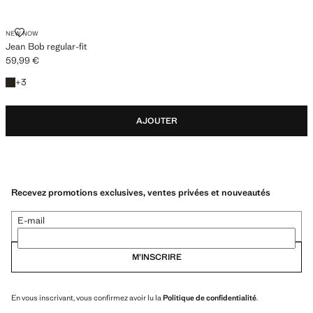
JEAN BOB REGULAR-FIT
NEW NOW
Jean Bob regular-fit
59,99 €
Prix actuel [59,99 € ]
+3 couleurs
+
3
AJOUTER
Recevez promotions exclusives, ventes privées et nouveautés
E-mail
M’INSCRIRE
En vous inscrivant, vous confirmez avoir lu la
Politique de confidentialité
.