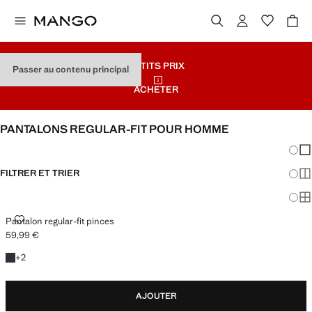
PETITS PRIX
Passer au contenu principal
ACHETER
PANTALONS REGULAR-FIT POUR HOMME
Chang
Aff
FILTRER ET TRIER
Aff
Af
PANTALON REGULAR-FIT PINCES
Pantalon regular-fit pinces
59,99 €
Prix actuel [59,99 € ]
+2 couleurs
+
2
AJOUTER