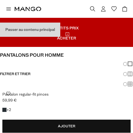
PETITS PRIX
Passer au contenu principal
ACHETER
PANTALONS POUR HOMME
Chang
Aff
FILTRER ET TRIER
Aff
Af
PANTALON REGULAR-FIT PINCES
Pantalon regular-fit pinces
59,99 €
Prix actuel [59,99 € ]
+2 couleurs
+
2
AJOUTER