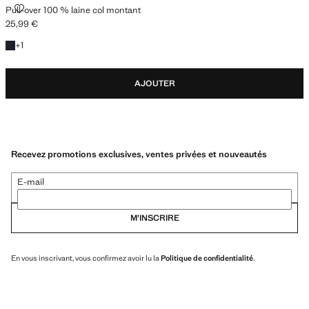
PULL-OVER 100 % LAINE COL MONTANT
Pull-over 100 % laine col montant
25,99 €
Prix actuel [25,99 € ]
+1 couleur
+
1
AJOUTER
Recevez promotions exclusives, ventes privées et nouveautés
E-mail
M’INSCRIRE
En vous inscrivant, vous confirmez avoir lu la
Politique de confidentialité
.