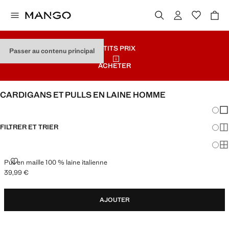
PETITS PRIX
Passer au contenu principal
ACHETER
CARDIGANS ET PULLS EN LAINE HOMME
Chang
Aff
FILTRER ET TRIER
Aff
Af
PULL EN MAILLE 100 % LAINE ITALIENNE
Pull en maille 100 % laine italienne
39,99 €
Prix actuel [39,99 € ]
AJOUTER