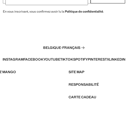
En vous inscrivant, vous confirmez avoir lu la
Politique de confidentialité
.
BELGIQUE
·
FRANÇAIS
INSTAGRAM
FACEBOOK
YOUTUBE
TIKTOK
SPOTIFY
PINTEREST
X
LINKEDIN
EZ MANGO
SITE MAP
RESPONSABILITÉ
CARTE CADEAU