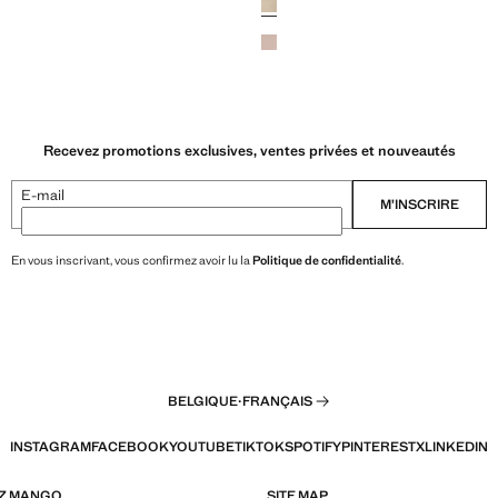
Recevez promotions exclusives, ventes privées et nouveautés
E-mail
M’INSCRIRE
En vous inscrivant, vous confirmez avoir lu la
Politique de confidentialité
.
BELGIQUE
·
FRANÇAIS
INSTAGRAM
FACEBOOK
YOUTUBE
TIKTOK
SPOTIFY
PINTEREST
X
LINKEDIN
EZ MANGO
SITE MAP