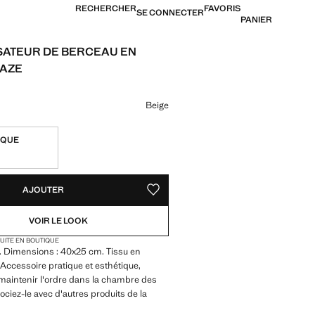
RECHERCHER
FAVORIS
SE CONNECTER
PANIER
ATEUR DE BERCEAU EN
GAZE
22,99 € ]
ne couleur
Beige
IQUE
TÉS !
LE. JE LE VEUX !
AJOUTER
AJOUTER AUX FAVORIS
VOIR LE LOOK
TUITE EN BOUTIQUE
. Dimensions : 40x25 cm. Tissu en
Accessoire pratique et esthétique,
 maintenir l'ordre dans la chambre des
ociez-le avec d'autres produits de la