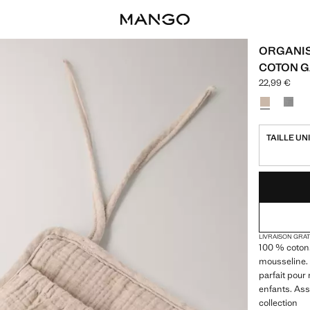
ORGANIS
COTON 
22,99 €
Prix actuel [
Choisissez u
TAILLE UN
DERNIÈRES UNI
NON DISPONIB
LIVRAISON GRA
100 % coton
mousseline. 
parfait pour
enfants. Ass
collection