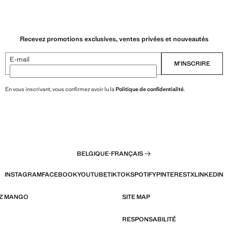
Recevez promotions exclusives, ventes privées et nouveautés
E-mail
M’INSCRIRE
En vous inscrivant, vous confirmez avoir lu la
Politique de confidentialité
.
BELGIQUE
·
FRANÇAIS
INSTAGRAM
FACEBOOK
YOUTUBE
TIKTOK
SPOTIFY
PINTEREST
X
LINKEDIN
EZ MANGO
SITE MAP
RESPONSABILITÉ