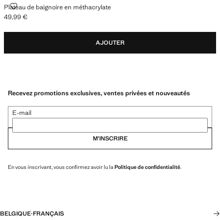
PLATEAU DE BAIGNOIRE EN MÉTHACRYLATE
Plateau de baignoire en méthacrylate
49,99 €
Prix actuel [49,99 € ]
AJOUTER
Recevez promotions exclusives, ventes privées et nouveautés
E-mail
M’INSCRIRE
En vous inscrivant, vous confirmez avoir lu la
Politique de confidentialité
.
BELGIQUE
·
FRANÇAIS