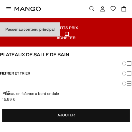
PETITS PRIX
Passer au contenu principal
ACHETER
PLATEAUX DE SALLE DE BAIN
Chang
Aff
FILTRER ET TRIER
Aff
Af
PLATEAU EN FAÏENCE À BORD ONDULÉ
Plateau en faïence à bord ondulé
15,99 €
Prix actuel [15,99 € ]
AJOUTER