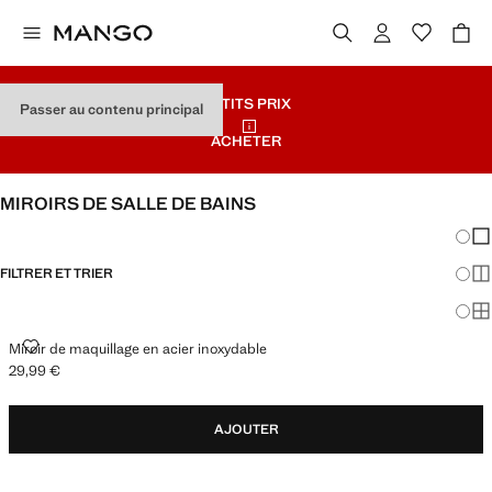
PETITS PRIX
Passer au contenu principal
ACHETER
MIROIRS DE SALLE DE BAINS
Chang
Aff
FILTRER ET TRIER
Aff
Af
MIROIR DE MAQUILLAGE EN ACIER INOXYDABLE
Miroir de maquillage en acier inoxydable
29,99 €
Prix actuel [29,99 € ]
AJOUTER