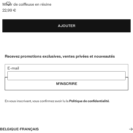
MIROIR DE COIFFEUSE EN RÉSINE
Miroir de coiffeuse en résine
22,99 €
Prix actuel [22,99 € ]
AJOUTER
Recevez promotions exclusives, ventes privées et nouveautés
E-mail
M’INSCRIRE
En vous inscrivant, vous confirmez avoir lu la
Politique de confidentialité
.
BELGIQUE
·
FRANÇAIS