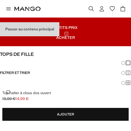
PETITS PRIX
Passer au contenu principal
ACHETER
TOPS DE FILLE
Chang
Aff
FILTRER ET TRIER
Aff
Af
TOP HALTER À CLOUS DOS OUVERT
Top halter à clous dos ouvert
19,99 €
14,99 €
Prix initial barré [19,99 € ]
Prix actuel [14,99 € ]
AJOUTER