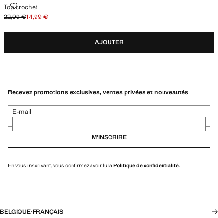
TOP CROCHET
Top crochet
22,99 €
14,99 €
Prix initial barré [22,99 € ]
Prix actuel [14,99 € ]
AJOUTER
Recevez promotions exclusives, ventes privées et nouveautés
E-mail
M’INSCRIRE
En vous inscrivant, vous confirmez avoir lu la
Politique de confidentialité
.
BELGIQUE
·
FRANÇAIS