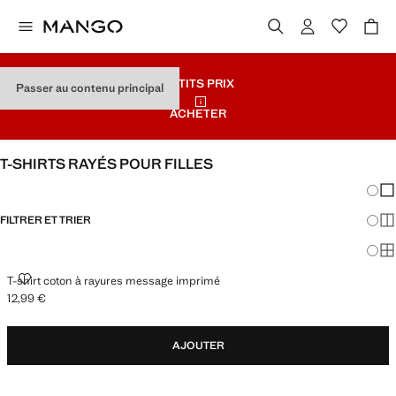
PETITS PRIX
Passer au contenu principal
ACHETER
T-SHIRTS RAYÉS POUR FILLES
Chang
Aff
FILTRER ET TRIER
Aff
Af
T-SHIRT COTON À RAYURES MESSAGE IMPRIMÉ
T-shirt coton à rayures message imprimé
12,99 €
Prix actuel [12,99 € ]
AJOUTER