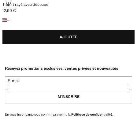
T-SHIRT RAYÉ AVEC DÉCOUPE
T-shirt rayé avec découpe
12,99 €
Prix actuel [12,99 € ]
+1 couleur
+
1
AJOUTER
Recevez promotions exclusives, ventes privées et nouveautés
E-mail
M’INSCRIRE
En vous inscrivant, vous confirmez avoir lu la
Politique de confidentialité
.