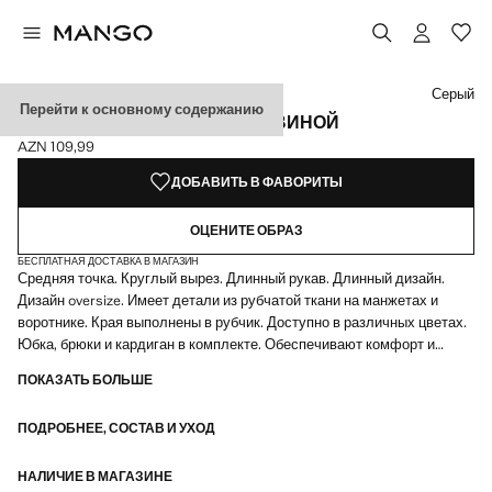
Выберите цвет
Цвет Коричневый средний
Цвет Бежевый
Выбранный цвет: Серый
Цвет Угольно-серый
Серый
Перейти к основному содержанию
ДЖЕМПЕР С КРУГЛОЙ ГОРЛОВИНОЙ
AZN 109,99
Текущая цена [AZN 109,99 ]
ДОБАВИТЬ В ФАВОРИТЫ
ОЦЕНИТЕ ОБРАЗ
БЕСПЛАТНАЯ ДОСТАВКА В МАГАЗИН
Средняя точка. Круглый вырез. Длинный рукав. Длинный дизайн.
Дизайн oversize. Имеет детали из рубчатой ткани на манжетах и
воротнике. Края выполнены в рубчик. Доступно в различных цветах.
Юбка, брюки и кардиган в комплекте. Обеспечивают комфорт и
свободу движений. Сочетается с другими предметами из коллекции.
ПОКАЗАТЬ БОЛЬШЕ
Отлично подходит для дней дома. Тотал лук. Мягкая текстура.
Обеспечивает комфорт и свободу движений. Края связаны резинкой.
ПОДРОБНЕЕ, СОСТАВ И УХОД
Доступна в двух цветах. Идеально подходит для домашних будней.
Товар на распродаже
НАЛИЧИЕ В МАГАЗИНЕ