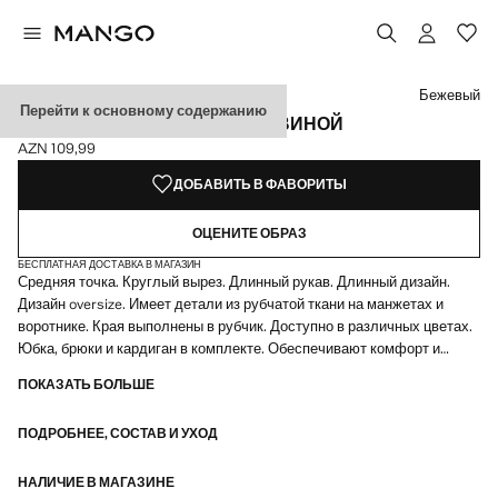
Выберите цвет
Цвет Коричневый средний
Выбранный цвет: Бежевый
Цвет Серый
Цвет Угольно-серый
Бежевый
Перейти к основному содержанию
ДЖЕМПЕР С КРУГЛОЙ ГОРЛОВИНОЙ
AZN 109,99
Текущая цена [AZN 109,99 ]
ДОБАВИТЬ В ФАВОРИТЫ
ОЦЕНИТЕ ОБРАЗ
БЕСПЛАТНАЯ ДОСТАВКА В МАГАЗИН
Средняя точка. Круглый вырез. Длинный рукав. Длинный дизайн.
Дизайн oversize. Имеет детали из рубчатой ткани на манжетах и
воротнике. Края выполнены в рубчик. Доступно в различных цветах.
Юбка, брюки и кардиган в комплекте. Обеспечивают комфорт и
свободу движений. Сочетается с другими предметами из коллекции.
ПОКАЗАТЬ БОЛЬШЕ
Отлично подходит для дней дома. Тотал лук. Мягкая текстура.
Обеспечивает комфорт и свободу движений. Края связаны резинкой.
ПОДРОБНЕЕ, СОСТАВ И УХОД
Доступна в двух цветах. Идеально подходит для домашних будней.
Товар на распродаже
НАЛИЧИЕ В МАГАЗИНЕ