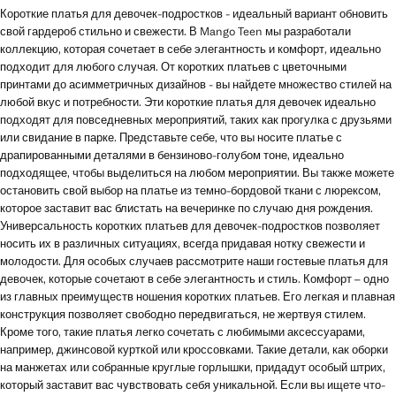
Короткие платья для девочек-подростков - идеальный вариант обновить
свой гардероб стильно и свежести. В Mango Teen мы разработали
коллекцию, которая сочетает в себе элегантность и комфорт, идеально
подходит для любого случая. От коротких платьев с цветочными
принтами до асимметричных дизайнов - вы найдете множество стилей на
любой вкус и потребности. Эти короткие платья для девочек идеально
подходят для повседневных мероприятий, таких как прогулка с друзьями
или свидание в парке. Представьте себе, что вы носите платье с
драпированными деталями в бензиново-голубом тоне, идеально
подходящее, чтобы выделиться на любом мероприятии. Вы также можете
остановить свой выбор на платье из темно-бордовой ткани с люрексом,
которое заставит вас блистать на вечеринке по случаю дня рождения.
Универсальность коротких платьев для девочек-подростков позволяет
носить их в различных ситуациях, всегда придавая нотку свежести и
молодости. Для особых случаев рассмотрите наши гостевые платья для
девочек, которые сочетают в себе элегантность и стиль. Комфорт – одно
из главных преимуществ ношения коротких платьев. Его легкая и плавная
конструкция позволяет свободно передвигаться, не жертвуя стилем.
Кроме того, такие платья легко сочетать с любимыми аксессуарами,
например, джинсовой курткой или кроссовками. Такие детали, как оборки
на манжетах или собранные круглые горлышки, придадут особый штрих,
который заставит вас чувствовать себя уникальной. Если вы ищете что-