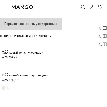
ЖЕНСКИЕ ЖИЛЕТЫ
Перейти к основному содержанию
Измен
По
ОТФИЛЬТРОВАТЬ И УПОРЯДОЧИТЬ
По
По
ХЛОПКОВЫЙ ТОП С ПУГОВИЦАМИ
Хлопковый топ с пуговицами
AZN 99,99
Текущая цена [AZN 99,99 ]
КОСТЮМНЫЙ ЖИЛЕТ С ПУГОВИЦАМИ
Костюмный жилет с пуговицами
AZN 105,99
Текущая цена [AZN 105,99 ]
Пастельный светло-серый
+1 цвет
+
1