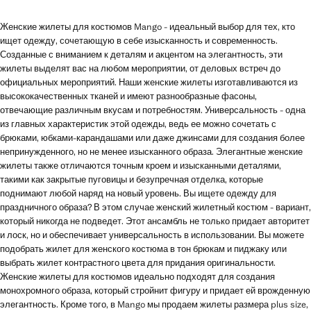
Женские жилеты для костюмов Mango - идеальный выбор для тех, кто
ищет одежду, сочетающую в себе изысканность и современность.
Созданные с вниманием к деталям и акцентом на элегантность, эти
жилеты выделят вас на любом мероприятии, от деловых встреч до
официальных мероприятий. Наши женские жилеты изготавливаются из
высококачественных тканей и имеют разнообразные фасоны,
отвечающие различным вкусам и потребностям. Универсальность - одна
из главных характеристик этой одежды, ведь ее можно сочетать с
брюками, юбками-карандашами или даже джинсами для создания более
непринужденного, но не менее изысканного образа. Элегантные женские
жилеты также отличаются точным кроем и изысканными деталями,
такими как закрытые пуговицы и безупречная отделка, которые
поднимают любой наряд на новый уровень. Вы ищете одежду для
праздничного образа? В этом случае женский жилетный костюм - вариант,
который никогда не подведет. Этот ансамбль не только придает авторитет
и лоск, но и обеспечивает универсальность в использовании. Вы можете
подобрать жилет для женского костюма в тон брюкам и пиджаку или
выбрать жилет контрастного цвета для придания оригинальности.
Женские жилеты для костюмов идеально подходят для создания
монохромного образа, который стройнит фигуру и придает ей врожденную
элегантность. Кроме того, в Mango мы продаем жилеты размера plus size,