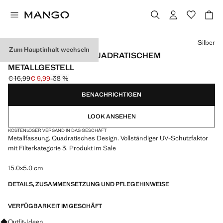
Wählen Sie eine Farbe
Silber
Zum Hauptinhalt wechseln
SONNENBRILLE MIT QUADRATISCHEM
METALLGESTELL
€ 15,99
€ 9,99
-38 %
Ausgangspreis durchgestrichen [€ 15,99 ]
Aktueller Preis [€ 9,99 ]
BENACHRICHTIGEN
LOOK ANSEHEN
KOSTENLOSER VERSAND IN DAS GESCHÄFT
Metallfassung. Quadratisches Design. Vollständiger UV-Schutzfaktor
mit Filterkategorie 3. Produkt im Sale
15.0x5.0 cm
DETAILS, ZUSAMMENSETZUNG UND PFLEGEHINWEISE
VERFÜGBARKEIT IM GESCHÄFT
Fragen zu Looks, Kleidungsstücken und Trends
Outfit-Ideen