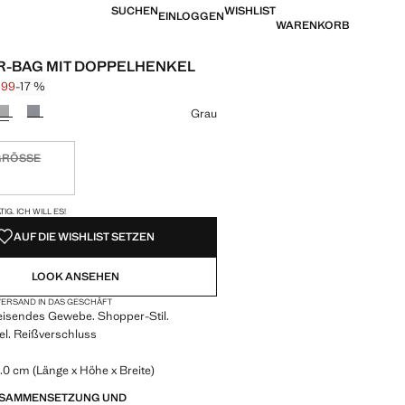
SUCHEN
WISHLIST
EINLOGGEN
WARENKORB
-BAG MIT DOPPELHENKEL
,99
-17 %
is durchgestrichen [€ 22,99 ]
is [€ 18,99 ]
eine Farbe
Grau
GRÖSSE
tig. Ich will es!
VERFÜGBAR!
IG. ICH WILL ES!
AUF DIE WISHLIST SETZEN
LOOK ANSEHEN
ERSAND IN DAS GESCHÄFT
isendes Gewebe. Shopper-Stil.
l. Reißverschluss
.0 cm (Länge x Höhe x Breite)
ZUSAMMENSETZUNG UND