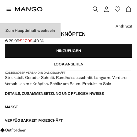
Wählen Sie eine Farbe
Anthrazit
Zum Hauptinhalt wechseln
STRICKCARDIGAN MIT KNÖPFEN
€ 29,99
€ 17,99
-40 %
Ausgangspreis durchgestrichen [€ 29,99 ]
Aktueller Preis [€ 17,99 ]
HINZUFÜGEN
LOOK ANSEHEN
KOSTENLOSER VERSAND IN DAS GESCHÄFT
Strickstoff. Gerader Schnitt. Rundhalsausschnitt. Langarm. Vorderer
Verschluss mit Knöpfen. Schlitz am Saum. Produkt im Sale
DETAILS, ZUSAMMENSETZUNG UND PFLEGEHINWEISE
MASSE
VERFÜGBARKEIT IM GESCHÄFT
Fragen zu Looks, Kleidungsstücken und Trends
Outfit-Ideen