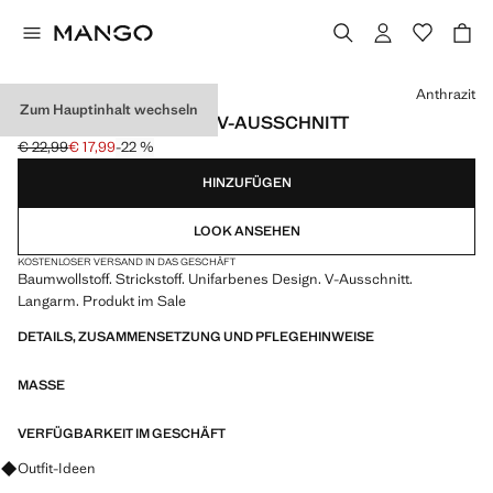
Wählen Sie eine Farbe
Anthrazit
Zum Hauptinhalt wechseln
STRICKPULLOVER MIT V-AUSSCHNITT
€ 22,99
€ 17,99
-22 %
Ausgangspreis durchgestrichen [€ 22,99 ]
Aktueller Preis [€ 17,99 ]
HINZUFÜGEN
LOOK ANSEHEN
KOSTENLOSER VERSAND IN DAS GESCHÄFT
Baumwollstoff. Strickstoff. Unifarbenes Design. V-Ausschnitt.
Langarm. Produkt im Sale
DETAILS, ZUSAMMENSETZUNG UND PFLEGEHINWEISE
MASSE
VERFÜGBARKEIT IM GESCHÄFT
Fragen zu Looks, Kleidungsstücken und Trends
Outfit-Ideen