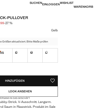
SUCHEN
WISHLIST
EINLOGGEN
WARENKORB
ICK-PULLOVER
,99
-27 %
is durchgestrichen [€ 29,99 ]
is [€ 21,99 ]
eine Farbe
Gelb
e Größen aktualisiert. Bitte Maße prüfen
XS
S
M
L
Nur wenige verfügbar!
Nicht vorrätig. Ich will es!
Nicht vorrätig. Ich will es!
Nicht vorrätig. Ich will es!
VERFÜGBAR!
IG. ICH WILL ES!
HINZUFÜGEN
ALS FAVORIT SPEICHERN
LOOK ANSEHEN
ERSAND IN DAS GESCHÄFT
Nubby-Strick. V-Ausschnitt. Langarm.
d Saum in Rippstrick. Produkt im Sale