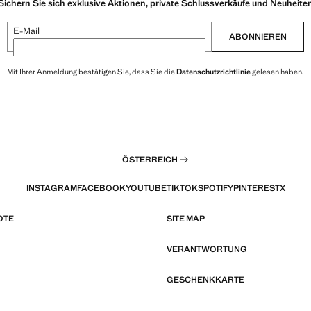
Sichern Sie sich exklusive Aktionen, private Schlussverkäufe und Neuheite
E-Mail
ABONNIEREN
Mit Ihrer Anmeldung bestätigen Sie, dass Sie die
Datenschutzrichtlinie
gelesen haben.
ÖSTERREICH
INSTAGRAM
FACEBOOK
YOUTUBE
TIKTOK
SPOTIFY
PINTEREST
X
OTE
SITE MAP
VERANTWORTUNG
GESCHENKKARTE