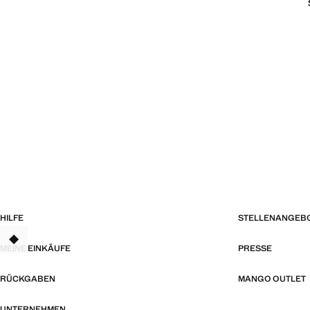
HILFE
STELLENANGEB
TANT
MEINE EINKÄUFE
PRESSE
RÜCKGABEN
MANGO OUTLET
UNTERNEHMEN