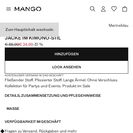
Wählen Sie eine Farbe
Marineblau
Zum Hauptinhalt wechseln
EVENTS
JACKE IM KIMONO-STIL
€ 35,99
€ 24,99
-31 %
Ausgangspreis durchgestrichen [€ 35,99 ]
Aktueller Preis [€ 24,99 ]
HINZUFÜGEN
LOOK ANSEHEN
KOSTENLOSER VERSAND IN DAS GESCHÄFT
Fließender Stoff. Plissierter Stoff. Lange Ärmel. Ohne Verschluss.
Kollektion für Partys und Events. Produkt im Sale
DETAILS, ZUSAMMENSETZUNG UND PFLEGEHINWEISE
MASSE
VERFÜGBARKEIT IM GESCHÄFT
Fragen zu Versand, Rückgaben und mehr