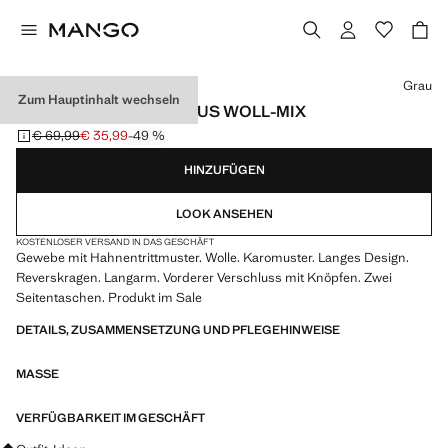
Wählen Sie eine Farbe
Grau
Zum Hauptinhalt wechseln
KARIERTER MANTEL AUS WOLL-MIX
€ 69,99
€ 35,99
-49 %
Ausgangspreis durchgestrichen [€ 69,99 ]
Aktueller Preis [€ 35,99 ]
HINZUFÜGEN
LOOK ANSEHEN
KOSTENLOSER VERSAND IN DAS GESCHÄFT
Gewebe mit Hahnentrittmuster. Wolle. Karomuster. Langes Design.
Reverskragen. Langarm. Vorderer Verschluss mit Knöpfen. Zwei
Seitentaschen. Produkt im Sale
DETAILS, ZUSAMMENSETZUNG UND PFLEGEHINWEISE
MASSE
VERFÜGBARKEIT IM GESCHÄFT