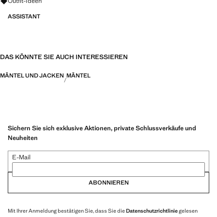
Fragen zu Looks, Kleidungsstücken und Trends
Outfit-Ideen
ASSISTANT
DAS KÖNNTE SIE AUCH INTERESSIEREN
MÄNTEL UND JACKEN
MÄNTEL
Sichern Sie sich exklusive Aktionen, private Schlussverkäufe und
Neuheiten
E-Mail
ABONNIEREN
Mit Ihrer Anmeldung bestätigen Sie, dass Sie die
Datenschutzrichtlinie
gelesen