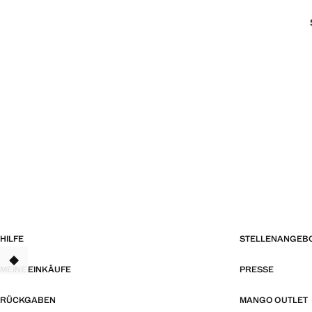
HILFE
STELLENANGEB
TANT
MEINE EINKÄUFE
PRESSE
RÜCKGABEN
MANGO OUTLET