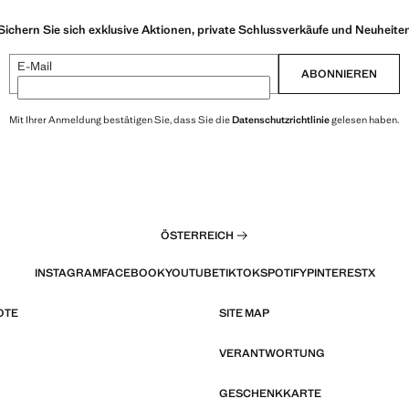
Sichern Sie sich exklusive Aktionen, private Schlussverkäufe und Neuheite
E-Mail
ABONNIEREN
Mit Ihrer Anmeldung bestätigen Sie, dass Sie die
Datenschutzrichtlinie
gelesen haben.
ÖSTERREICH
INSTAGRAM
FACEBOOK
YOUTUBE
TIKTOK
SPOTIFY
PINTEREST
X
OTE
SITE MAP
VERANTWORTUNG
GESCHENKKARTE