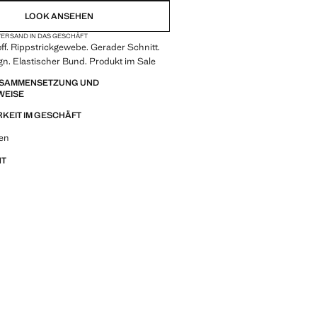
LOOK ANSEHEN
ERSAND IN DAS GESCHÄFT
f. Rippstrickgewebe. Gerader Schnitt.
n. Elastischer Bund. Produkt im Sale
ZUSAMMENSETZUNG UND
WEISE
KEIT IM GESCHÄFT
 Looks, Kleidungsstücken und Trends
een
NT