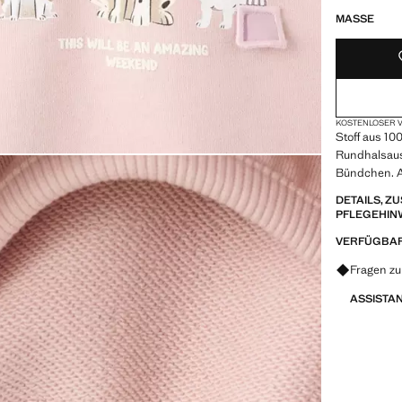
MASSE
KOSTENLOSER V
Stoff aus 10
Rundhalsaus
Bündchen. A
DETAILS, 
PFLEGEHIN
VERFÜGBAR
Fragen zu
ASSISTA