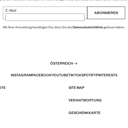
E-Mail
ABONNIEREN
Mit Ihrer Anmeldung bestätigen Sie, dass Sie die
Datenschutzrichtlinie
gelesen haben.
ÖSTERREICH
INSTAGRAM
FACEBOOK
YOUTUBE
TIKTOK
SPOTIFY
PINTEREST
X
OTE
SITE MAP
VERANTWORTUNG
GESCHENKKARTE