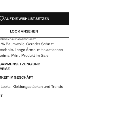
AUF DIE WISHLIST SETZEN
LOOK ANSEHEN
ERSAND IN DAS GESCHÄFT
0 % Baumwolle. Gerader Schnitt.
schnitt. Lange Ärmel mit elastischen
nimal Print. Produkt im Sale
ZUSAMMENSETZUNG UND
WEISE
KEIT IM GESCHÄFT
 Looks, Kleidungsstücken und Trends
NT