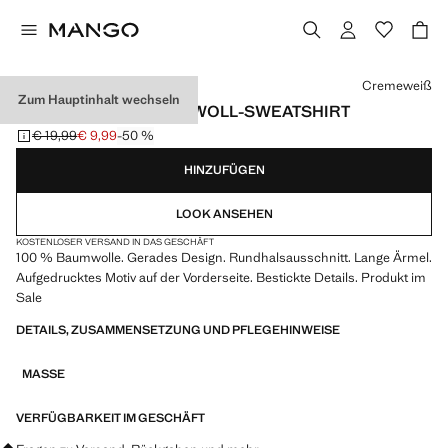
Wählen Sie eine Farbe
Cremeweiß
Zum Hauptinhalt wechseln
GEMUSTERTES BAUMWOLL-SWEATSHIRT
€ 19,99
€ 9,99
-50 %
Ausgangspreis durchgestrichen [€ 19,99 ]
Aktueller Preis [€ 9,99 ]
HINZUFÜGEN
LOOK ANSEHEN
KOSTENLOSER VERSAND IN DAS GESCHÄFT
100 % Baumwolle. Gerades Design. Rundhalsausschnitt. Lange Ärmel.
Aufgedrucktes Motiv auf der Vorderseite. Bestickte Details. Produkt im
Sale
DETAILS, ZUSAMMENSETZUNG UND PFLEGEHINWEISE
MASSE
VERFÜGBARKEIT IM GESCHÄFT