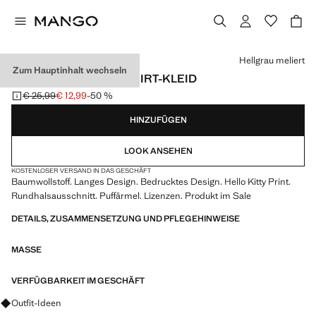
Wählen Sie eine Farbe
Hellgrau meliert
Zum Hauptinhalt wechseln
HELLO KITTY SWEATSHIRT-KLEID
€ 25,99
€ 12,99
-50 %
Ausgangspreis durchgestrichen [€ 25,99 ]
Aktueller Preis [€ 12,99 ]
HINZUFÜGEN
LOOK ANSEHEN
KOSTENLOSER VERSAND IN DAS GESCHÄFT
Baumwollstoff. Langes Design. Bedrucktes Design. Hello Kitty Print.
Rundhalsausschnitt. Puffärmel. Lizenzen. Produkt im Sale
DETAILS, ZUSAMMENSETZUNG UND PFLEGEHINWEISE
MASSE
VERFÜGBARKEIT IM GESCHÄFT
Fragen zu Looks, Kleidungsstücken und Trends
Outfit-Ideen