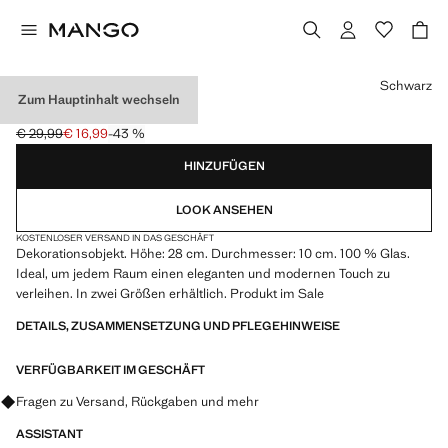
Wählen Sie eine Farbe
Schwarz
Zum Hauptinhalt wechseln
GROSSE SANDUHR
€ 29,99
€ 16,99
-43 %
Ausgangspreis durchgestrichen [€ 29,99 ]
Aktueller Preis [€ 16,99 ]
HINZUFÜGEN
LOOK ANSEHEN
KOSTENLOSER VERSAND IN DAS GESCHÄFT
Dekorationsobjekt. Höhe: 28 cm. Durchmesser: 10 cm. 100 % Glas.
Ideal, um jedem Raum einen eleganten und modernen Touch zu
verleihen. In zwei Größen erhältlich. Produkt im Sale
DETAILS, ZUSAMMENSETZUNG UND PFLEGEHINWEISE
VERFÜGBARKEIT IM GESCHÄFT
Fragen zu Versand, Rückgaben und mehr
ASSISTANT