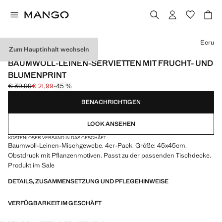
Wählen Sie eine Farbe
Ecru
Zum Hauptinhalt wechseln
4ER-PACK
BAUMWOLL-LEINEN-SERVIETTEN MIT FRUCHT- UND
BLUMENPRINT
€ 39,99
€ 21,99
-45 %
Ausgangspreis durchgestrichen [€ 39,99 ]
Aktueller Preis [€ 21,99 ]
BENACHRICHTIGEN
LOOK ANSEHEN
KOSTENLOSER VERSAND IN DAS GESCHÄFT
Baumwoll-Leinen-Mischgewebe. 4er-Pack. Größe: 45x45cm.
Obstdruck mit Pflanzenmotiven. Passt zu der passenden Tischdecke.
Produkt im Sale
DETAILS, ZUSAMMENSETZUNG UND PFLEGEHINWEISE
VERFÜGBARKEIT IM GESCHÄFT