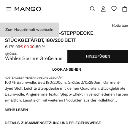
Wählen Sie eine Farbe
Rotbraun
Zum Hauptinhalt wechseln
KARIERTE BAUMWOLL-STEPPDECKE,
STÜCKGEFÄRBT, 180/200 BETT
€ 179,99
€ 90,00
-50 %
Ausgangspreis durchgestrichen [€ 179,99 ]
Aktueller Preis [€ 90,00 ]
GRÖSSE
HINZUFÜGEN
Wählen Sie Ihre Größe aus
LOOK ANSEHEN
KOSTENLOSER VERSAND IN DAS GESCHÄFT
100 % Baumwolle. Bett 180/200cm. Größe: 270x280cm. Garment-
dyed Stoff. Leichte Steppdecke mit kleinen Quadraten. Stückgefärbte
Baumwolle. Angenehme Textur. Stepp-Effekt. In verschiedenen Farben
erhältlich. Lässt sich mit weiteren Produkten aus der Kollektion
kombinieren. Dieses Produkt enthält keine Kissenbezüge. Produkt im
MEHR LESEN
Sale
DETAILS, ZUSAMMENSETZUNG UND PFLEGEHINWEISE