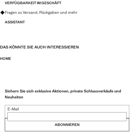
wie Weide, Schilf und Espartogras, um den Boden, die Wände und den
VERFÜGBARKEIT IM GESCHÄFT
Rand des Korbs zu formen. Die Unterschiede und kleinen
Fragen zu Versand, Rückgaben und mehr
Unvollkommenheiten sind Teil der Schönheit dieser authentischen
Handwerkskunst und machen jedes Stück zu einem Unikat. Produkt
ASSISTANT
im Sale
DAS KÖNNTE SIE AUCH INTERESSIEREN
HOME
Sichern Sie sich exklusive Aktionen, private Schlussverkäufe und
Neuheiten
E-Mail
ABONNIEREN