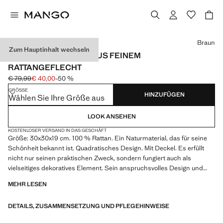
Wählen Sie eine Farbe
Braun
Zum Hauptinhalt wechseln
MITTELGROSSE BOX AUS FEINEM R
ATTANGEFLECHT
€ 79,99
€ 40,00
-50 %
Ausgangspreis durchgestrichen [€ 79,99 ]
Aktueller Preis [€ 40,00 ]
GRÖSSE
HINZUFÜGEN
Wählen Sie Ihre Größe aus
LOOK ANSEHEN
KOSTENLOSER VERSAND IN DAS GESCHÄFT
Größe: 30x30x19 cm. 100 % Rattan. Ein Naturmaterial, das für seine
Schönheit bekannt ist. Quadratisches Design. Mit Deckel. Es erfüllt
nicht nur seinen praktischen Zweck, sondern fungiert auch als
vielseitiges dekoratives Element. Sein anspruchsvolles Design und
seine handwerkliche Verarbeitung machen es zu einem zentralen
MEHR LESEN
Stück, das jeden Raum aufwerten kann und einen Hauch von Eleganz
verleiht. In zwei Größen erhältlich. Jeder Korb wird von Hand
DETAILS, ZUSAMMENSETZUNG UND PFLEGEHINWEISE
geflochten oder gehäkelt. Dieser Prozess, der bis in die Antike
zurückreicht, erfordert die sorgfältige Verarbeitung von Pflanzenfasern