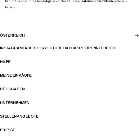
Mit Ihrer Anmeldung bestätigen Sie, dass Sie die
Datenschutzrichtlinie
gelesen
haben.
ÖSTERREICH
INSTAGRAM
FACEBOOK
YOUTUBE
TIKTOK
SPOTIFY
PINTEREST
X
HILFE
MEINE EINKÄUFE
RÜCKGABEN
UNTERNEHMEN
STELLENANGEBOTE
PRESSE