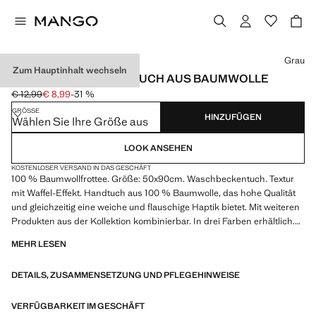
Wählen Sie eine Farbe
Grau
Zum Hauptinhalt wechseln
WAFFELPIQUÉ-HANDTUCH AUS BAUMWOLLE
€ 12,99
€ 8,99
-31 %
Ausgangspreis durchgestrichen [€ 12,99 ]
Aktueller Preis [€ 8,99 ]
GRÖSSE
HINZUFÜGEN
Wählen Sie Ihre Größe aus
LOOK ANSEHEN
KOSTENLOSER VERSAND IN DAS GESCHÄFT
100 % Baumwollfrottee. Größe: 50x90cm. Waschbeckentuch. Textur
mit Waffel-Effekt. Handtuch aus 100 % Baumwolle, das hohe Qualität
und gleichzeitig eine weiche und flauschige Haptik bietet. Mit weiteren
Produkten aus der Kollektion kombinierbar. In drei Farben erhältlich.
Produkt im Sale
MEHR LESEN
DETAILS, ZUSAMMENSETZUNG UND PFLEGEHINWEISE
VERFÜGBARKEIT IM GESCHÄFT