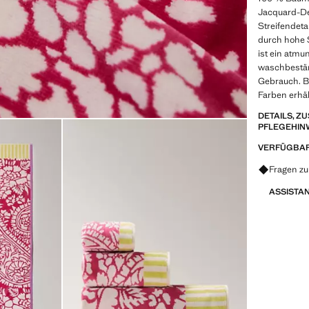
Jacquard-De
Streifendeta
durch hohe 
ist ein atmu
waschbeständ
Gebrauch. Br
Farben erhäl
DETAILS, 
PFLEGEHIN
VERFÜGBAR
Fragen z
ASSISTA