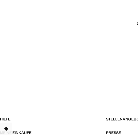
HILFE
STELLENANGEB
TANT
MEINE EINKÄUFE
PRESSE