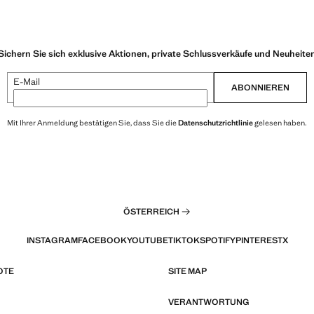
Sichern Sie sich exklusive Aktionen, private Schlussverkäufe und Neuheite
E-Mail
ABONNIEREN
Mit Ihrer Anmeldung bestätigen Sie, dass Sie die
Datenschutzrichtlinie
gelesen haben.
ÖSTERREICH
INSTAGRAM
FACEBOOK
YOUTUBE
TIKTOK
SPOTIFY
PINTEREST
X
OTE
SITE MAP
VERANTWORTUNG