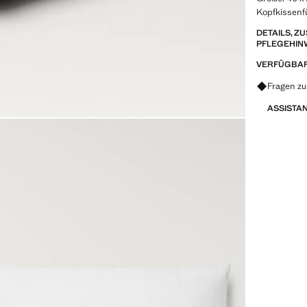
Kopfkissenf
DETAILS, 
PFLEGEHIN
VERFÜGBAR
Fragen z
ASSISTA