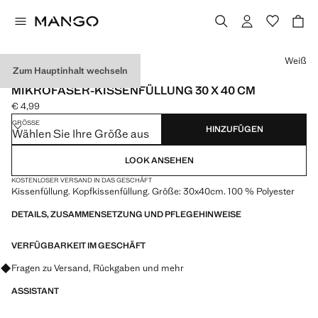
Wählen Sie eine Farbe
Weiß
Zum Hauptinhalt wechseln
MADE IN SPAIN
MIKROFASER-KISSENFÜLLUNG 30 X 40 CM
€ 4,99
Aktueller Preis [€ 4,99 ]
GRÖSSE
HINZUFÜGEN
Wählen Sie Ihre Größe aus
LOOK ANSEHEN
KOSTENLOSER VERSAND IN DAS GESCHÄFT
Kissenfüllung. Kopfkissenfüllung. Größe: 30x40cm. 100 % Polyester
DETAILS, ZUSAMMENSETZUNG UND PFLEGEHINWEISE
VERFÜGBARKEIT IM GESCHÄFT
Fragen zu Versand, Rückgaben und mehr
ASSISTANT