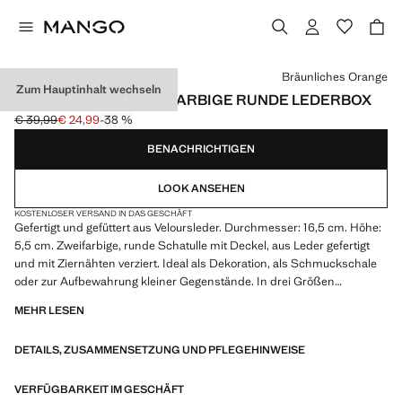
Wählen Sie eine Farbe
Bräunliches Orange
Zum Hauptinhalt wechseln
MITTELGROSSE ZWEIFARBIGE RUNDE LEDERBOX
€ 39,99
€ 24,99
-38 %
Ausgangspreis durchgestrichen [€ 39,99 ]
Aktueller Preis [€ 24,99 ]
BENACHRICHTIGEN
LOOK ANSEHEN
KOSTENLOSER VERSAND IN DAS GESCHÄFT
Gefertigt und gefüttert aus Veloursleder. Durchmesser: 16,5 cm. Höhe:
5,5 cm. Zweifarbige, runde Schatulle mit Deckel, aus Leder gefertigt
und mit Ziernähten verziert. Ideal als Dekoration, als Schmuckschale
oder zur Aufbewahrung kleiner Gegenstände. In drei Größen
erhältlich. Produkt im Sale
MEHR LESEN
DETAILS, ZUSAMMENSETZUNG UND PFLEGEHINWEISE
VERFÜGBARKEIT IM GESCHÄFT