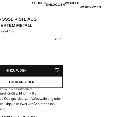
SUCHEN
WISHLIST
EINLOGGEN
WARENKORB
OSSE KISTE AUS G
RTEM METALL
,99
-47 %
is durchgestrichen [€ 29,99 ]
is [€ 15,99 ]
eine Farbe
Silber
VERFÜGBAR!
IG. ICH WILL ES!
HINZUFÜGEN
ALS FAVORIT SPEICHERN
LOOK ANSEHEN
ERSAND IN DAS GESCHÄFT
ahl. Größe: 14 x 14 x 6 cm.
es Design. Ideal zur Aufbewahrung oder
ves Objekt. In zwei Größen erhältlich.
Sale