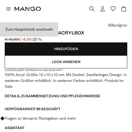
Wählen Sie eine Farbe
Billardgrün
Zum Hauptinhalt wechseln
KLEINE ZWEIFARBIGE ACRYLBOX
€ 19,99
€ 14,99
-25 %
Ausgangspreis durchgestrichen [€ 19,99 ]
Aktueller Preis [€ 14,99 ]
HINZUFÜGEN
LOOK ANSEHEN
KOSTENLOSER VERSAND IN DAS GESCHÄFT
100% Acryl. Größe: 10 x 10 x 10 cm. Mit Deckel. Zweifarbiges Design. In
weiteren Größen erhältlich. In weiteren Farben erhältlich. Produkt im
Sale
DETAILS, ZUSAMMENSETZUNG UND PFLEGEHINWEISE
VERFÜGBARKEIT IM GESCHÄFT
Fragen zu Versand, Rückgaben und mehr
ASSISTANT