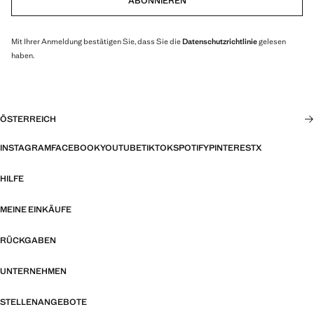
ABONNIEREN
Mit Ihrer Anmeldung bestätigen Sie, dass Sie die
Datenschutzrichtlinie
gelesen
haben.
ÖSTERREICH
INSTAGRAM
FACEBOOK
YOUTUBE
TIKTOK
SPOTIFY
PINTEREST
X
HILFE
MEINE EINKÄUFE
RÜCKGABEN
UNTERNEHMEN
STELLENANGEBOTE