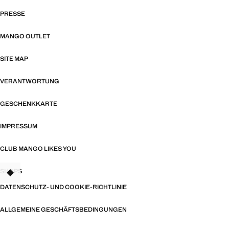
PRESSE
MANGO OUTLET
SITE MAP
VERANTWORTUNG
GESCHENKKARTE
IMPRESSUM
CLUB MANGO LIKES YOU
SHOPS
TANT
DATENSCHUTZ- UND COOKIE-RICHTLINIE
ALLGEMEINE GESCHÄFTSBEDINGUNGEN