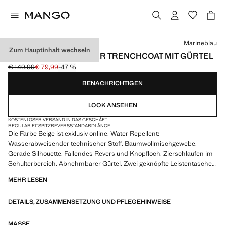
Wählen Sie eine Farbe
Marineblau
Zum Hauptinhalt wechseln
WASSERABWEISENDER TRENCHCOAT MIT GÜRTEL
€ 149,99
€ 79,99
-47 %
Ausgangspreis durchgestrichen [€ 149,99 ]
Aktueller Preis [€ 79,99 ]
BENACHRICHTIGEN
LOOK ANSEHEN
KOSTENLOSER VERSAND IN DAS GESCHÄFT
REGULAR FIT
SPITZREVERS
STANDARDLÄNGE
Die Farbe Beige ist exklusiv online. Water Repellent:
Wasserabweisender technischer Stoff. Baumwollmischgewebe.
Gerade Silhouette. Fallendes Revers und Knopfloch. Zierschlaufen im
Schulterbereich. Abnehmbarer Gürtel. Zwei geknöpfte Leistentaschen
vorne. Innenfutter. Innenfach. Zweireihiges Design mit vorderem
MEHR LESEN
Knopfverschluss. Rückenschlitz am Saum. Produkt im Sale
DETAILS, ZUSAMMENSETZUNG UND PFLEGEHINWEISE
MASSE