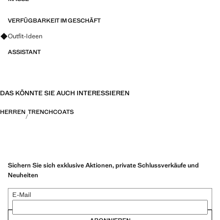
VERFÜGBARKEIT IM GESCHÄFT
Fragen zu Looks, Kleidungsstücken und Trends
Outfit-Ideen
ASSISTANT
DAS KÖNNTE SIE AUCH INTERESSIEREN
HERREN
TRENCHCOATS
Sichern Sie sich exklusive Aktionen, private Schlussverkäufe und
Neuheiten
E-Mail