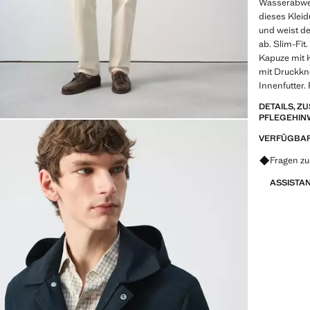
Wasserabwei
dieses Klei
und weist d
ab. Slim-Fi
Kapuze mit K
mit Druckkn
Innenfutter.
DETAILS, 
PFLEGEHIN
VERFÜGBAR
Fragen zu
ASSISTA