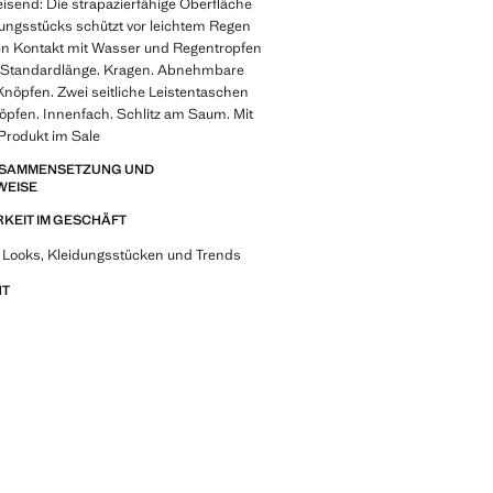
send: Die strapazierfähige Oberfläche
dungsstücks schützt vor leichtem Regen
en Kontakt mit Wasser und Regentropfen
t. Standardlänge. Kragen. Abnehmbare
nöpfen. Zwei seitliche Leistentaschen
öpfen. Innenfach. Schlitz am Saum. Mit
 Produkt im Sale
ZUSAMMENSETZUNG UND
WEISE
KEIT IM GESCHÄFT
 Looks, Kleidungsstücken und Trends
NT