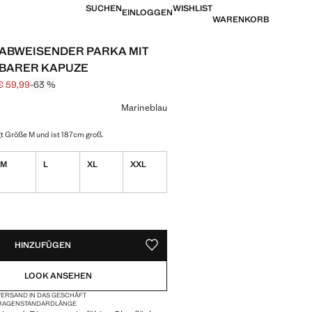
SUCHEN
WISHLIST
EINLOGGEN
WARENKORB
ABWEISENDER PARKA MIT
BARER KAPUZE
€ 59,99
-63 %
is durchgestrichen [€ 159,99 ]
is [€ 59,99 ]
eine Farbe
Marineblau
t Größe M und ist 187cm groß.
M
L
XL
XXL
VERFÜGBAR!
IG. ICH WILL ES!
HINZUFÜGEN
ALS FAVORIT SPEICHERN
LOOK ANSEHEN
ERSAND IN DAS GESCHÄFT
RAGEN
STANDARDLÄNGE