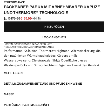
PERFORMANCE
PACKBARER PARKA MIT ABNEHMBARER KAPUZE
UND THERMORE®-TECHNOLOGIE
€ 179,99
€ 99,99
-44 %
Ausgangspreis durchgestrichen [€ 179,99 ]
Aktueller Preis [€ 99,99 ]
HINZUFÜGEN
LOOK ANSEHEN
KOSTENLOSER VERSAND IN DAS GESCHÄFT
REGULAR FIT
HEMDKRAGEN
STANDARDLÄNGE
Performance-Kollektion. Thermore®: Hightech-Wärmeisolierung, die
den natürlichen Wärmehaushalt des Körpers erhält.
Wasserabweisend: Die strapazierfähige Oberfläche dieses
Kleidungsstücks schützt vor leichtem Regen und weist den Kontakt
mit Wasser und Regentropfen ab. Winddicht: Dieses strapazierfähige
MEHR LESEN
Material bietet Windschutz für mehr Komfort beim Outdoor-Lifestyle.
Packable: Das Kleidungsstück hat eine Innentasche, um sich selbst zu
DETAILS, ZUSAMMENSETZUNG UND PFLEGEHINWEISE
verstauen. Verstellbare Kapuze mit Kordelzug und abnehmbarer
Option. Kragen. Vorderer Verschluss mit Knöpfen und verdecktem
Reißverschluss mit Blende. Zwei Seitentaschen mit Reißverschluss.
MASSE
Öffnung in der Saummitte. Produkt im Sale
VERFÜGBARKEIT IM GESCHÄFT