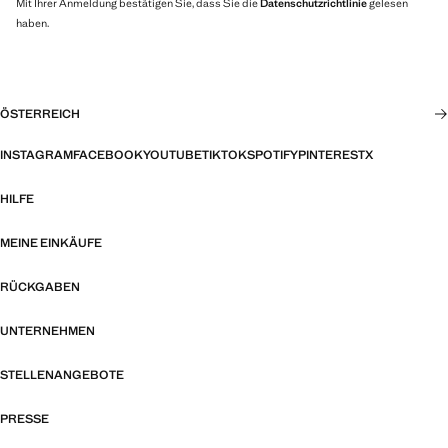
Mit Ihrer Anmeldung bestätigen Sie, dass Sie die
Datenschutzrichtlinie
gelesen
haben.
ÖSTERREICH
INSTAGRAM
FACEBOOK
YOUTUBE
TIKTOK
SPOTIFY
PINTEREST
X
HILFE
MEINE EINKÄUFE
RÜCKGABEN
UNTERNEHMEN
STELLENANGEBOTE
PRESSE