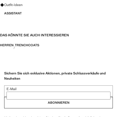
PERFORMANCE: Eine Kollektion von Kleidungsstücken aus
Fragen zu Looks, Kleidungsstücken und Trends
Outfit-Ideen
technischen Fasern. Diese Auswahl bietet eine breite Palette an
fortschrittlichen Eigenschaften wie Bi-Stretch-Stoffe, schnell
ASSISTANT
trocknende, bügelleichte, wärmeregulierende, atmungsaktive oder
wasserabweisende Stoffe, die in drei allgemeine Kategorien unterteilt
sind: Wärmeregulierung, Funktionalität und Komfort
DAS KÖNNTE SIE AUCH INTERESSIEREN
HERREN
TRENCHCOATS
Sichern Sie sich exklusive Aktionen, private Schlussverkäufe und
Neuheiten
E-Mail
ABONNIEREN