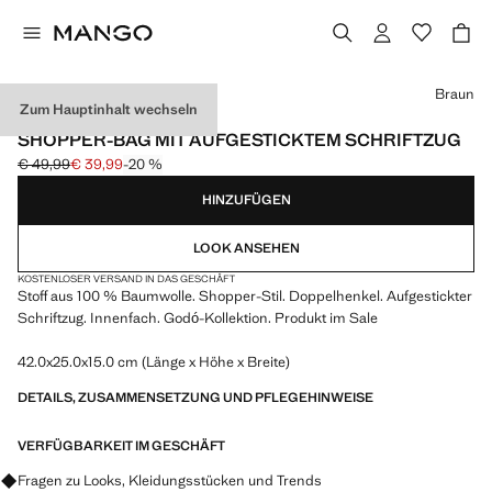
Wählen Sie eine Farbe
Braun
Zum Hauptinhalt wechseln
MANGO TENNIS CLUB
SHOPPER-BAG MIT AUFGESTICKTEM SCHRIFTZUG
€ 49,99
€ 39,99
-20 %
Ausgangspreis durchgestrichen [€ 49,99 ]
Aktueller Preis [€ 39,99 ]
HINZUFÜGEN
LOOK ANSEHEN
KOSTENLOSER VERSAND IN DAS GESCHÄFT
Stoff aus 100 % Baumwolle. Shopper-Stil. Doppelhenkel. Aufgestickter
Schriftzug. Innenfach. Godó-Kollektion. Produkt im Sale
42.0x25.0x15.0 cm (Länge x Höhe x Breite)
DETAILS, ZUSAMMENSETZUNG UND PFLEGEHINWEISE
VERFÜGBARKEIT IM GESCHÄFT
Fragen zu Looks, Kleidungsstücken und Trends