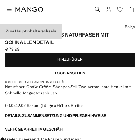
Wählen Sie eine Farbe
Beige
Zum Hauptinhalt wechseln
SHOPPER-TASCHE AUS NATURFASER MIT
SCHNALLENDETAIL
€ 79,99
Aktueller Preis [€ 79,99 ]
HINZUFÜGEN
LOOK ANSEHEN
KOSTENLOSER VERSAND IN DAS GESCHÄFT
Naturfaser. Große Größe. Shopper-Stil. Zwei verstellbare Henkel mit
Schnalle. Magnetverschluss
60.0x42.0x16.0 cm (Länge x Höhe x Breite)
DETAILS, ZUSAMMENSETZUNG UND PFLEGEHINWEISE
VERFÜGBARKEIT IM GESCHÄFT
Fragen zu Versand, Rückgaben und mehr