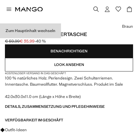
Wählen Sie eine Farbe
Braun
Zum Hauptinhalt wechseln
HOLZPERLEN-SCHULTERTASCHE
€ 59,99
€ 35,99
-40 %
Ausgangspreis durchgestrichen [€ 59,99 ]
Aktueller Preis [€ 35,99 ]
BENACHRICHTIGEN
LOOK ANSEHEN
KOSTENLOSER VERSAND IN DAS GESCHÄFT
100 % natürliches Holz. Perlendesign. Zwei Schulterriemen.
Innentasche. Baumwollfutter. Magnetverschluss. Produkt im Sale
42.0x30.0x11.0 cm (Länge x Höhe x Breite)
DETAILS, ZUSAMMENSETZUNG UND PFLEGEHINWEISE
VERFÜGBARKEIT IM GESCHÄFT
Fragen zu Looks, Kleidungsstücken und Trends
Outfit-Ideen