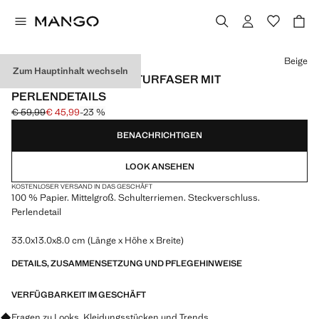
Wählen Sie eine Farbe
Beige
Zum Hauptinhalt wechseln
HANDTASCHE AUS NATURFASER MIT
PERLENDETAILS
€ 59,99
€ 45,99
-23 %
Ausgangspreis durchgestrichen [€ 59,99 ]
Aktueller Preis [€ 45,99 ]
BENACHRICHTIGEN
LOOK ANSEHEN
KOSTENLOSER VERSAND IN DAS GESCHÄFT
100 % Papier. Mittelgroß. Schulterriemen. Steckverschluss.
Perlendetail
33.0x13.0x8.0 cm (Länge x Höhe x Breite)
DETAILS, ZUSAMMENSETZUNG UND PFLEGEHINWEISE
VERFÜGBARKEIT IM GESCHÄFT
Fragen zu Looks, Kleidungsstücken und Trends