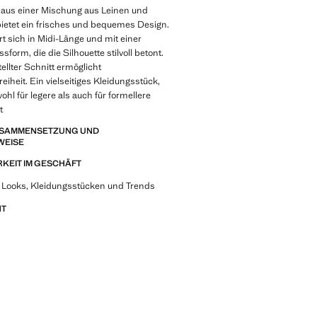
 aus einer Mischung aus Leinen und
ietet ein frisches und bequemes Design.
rt sich in Midi-Länge und mit einer
assform, die die Silhouette stilvoll betont.
ellter Schnitt ermöglicht
iheit. Ein vielseitiges Kleidungsstück,
ohl für legere als auch für formellere
t
ZUSAMMENSETZUNG UND
WEISE
KEIT IM GESCHÄFT
 Looks, Kleidungsstücken und Trends
NT