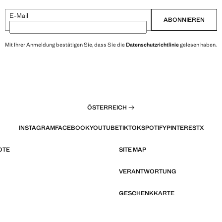
E-Mail
ABONNIEREN
Mit Ihrer Anmeldung bestätigen Sie, dass Sie die
Datenschutzrichtlinie
gelesen haben.
ÖSTERREICH
INSTAGRAM
FACEBOOK
YOUTUBE
TIKTOK
SPOTIFY
PINTEREST
X
OTE
SITE MAP
VERANTWORTUNG
GESCHENKKARTE