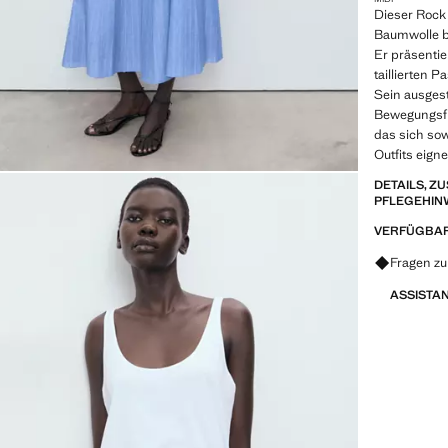
Dieser Rock
Baumwolle b
Er präsentie
taillierten P
Sein ausgest
Bewegungsfre
das sich sow
Outfits eigne
DETAILS, 
PFLEGEHIN
VERFÜGBAR
Fragen zu
ASSISTA