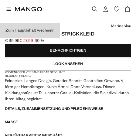
Wählen Sie eine Farbe
Marineblau
Zum Hauptinhalt wechseln
LANGES GESTREIFTES STRICKKLEID
€ 39,99
€ 27,99
-30 %
Ausgangspreis durchgestrichen [€ 39,99 ]
Aktueller Preis [€ 27,99 ]
BENACHRICHTIGEN
LOOK ANSEHEN
KOSTENLOSER VERSAND IN DAS GESCHÄFT
REGULAR FIT
LANG
Feinstrick. Langes Design. Gerader Schnitt. Gestreiftes Gewebe. V-
förmiger Hemdkragen. Kurze Ärmel. Ohne Verschluss. Dieses
Kleidungsstück ist Teil unserer Casual-Kollektion, die Sie stilvoll durch
Ihren Alltag begleitet
DETAILS, ZUSAMMENSETZUNG UND PFLEGEHINWEISE
MASSE
VERFÜGBARKEIT IM GESCHÄFT